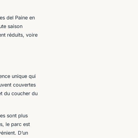
res del Paine en
ute saison
nt réduits, voire
ence unique qui
uvent couvertes
 et du coucher du
es sont plus
, le parc est
vénient. D’un