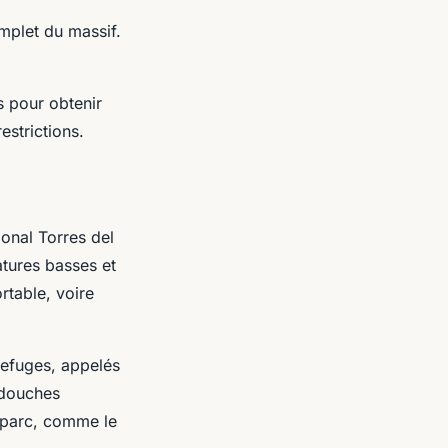
omplet du massif.
s pour obtenir
estrictions.
onal Torres del
atures basses et
rtable, voire
refuges, appelés
 douches
u parc, comme le