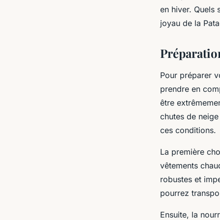
le parc national Tor
en hiver. Quels
joyau de la Pat
hiver ?
Préparatio
Ali
•
3 avril 2024
•
6 min de lecture
Pour préparer vo
prendre en comp
être extrêmemen
chutes de neige 
ces conditions.
La première cho
vêtements chaud
robustes et imp
pourrez transpor
Ensuite, la nourr