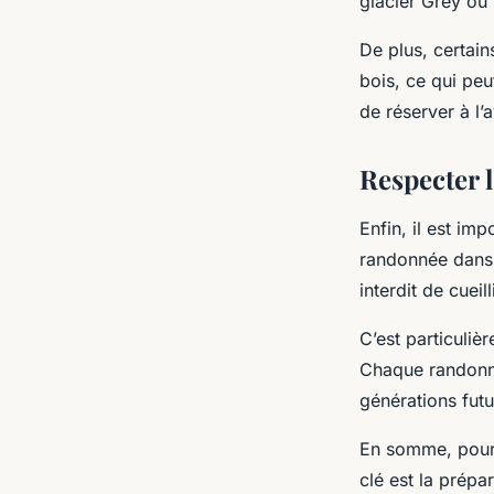
glacier Grey ou 
De plus, certai
bois, ce qui peu
de réserver à l’
Respecter 
Enfin, il est im
randonnée dans l
interdit de cuei
C’est particuliè
Chaque randonne
générations futu
En somme, pour r
clé est la prépa