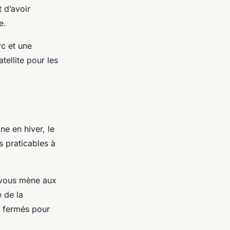
 d’avoir
e.
rc et une
tellite pour les
ne en hiver, le
s praticables à
i vous mène aux
e de la
e fermés pour