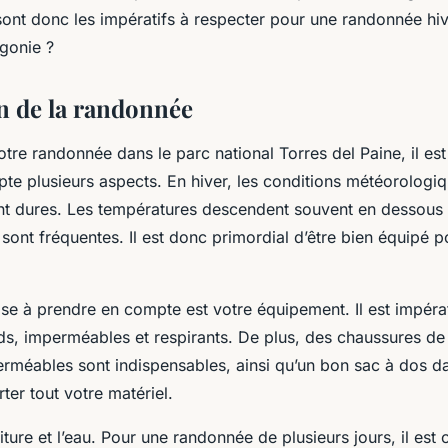
res del Paine en
 sont donc les impératifs à respecter pour une randonnée hi
agonie ?
n de la randonnée
tre randonnée dans le parc national Torres del Paine, il est
te plusieurs aspects. En hiver, les conditions météorologi
t dures. Les températures descendent souvent en dessous 
sont fréquentes. Il est donc primordial d’être bien équipé p
se à prendre en compte est votre équipement. Il est impérat
s, imperméables et respirants. De plus, des chaussures d
erméables sont indispensables, ainsi qu’un bon sac à dos d
ter tout votre matériel.
iture et l’eau. Pour une randonnée de plusieurs jours, il est 