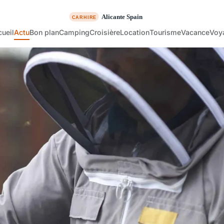
ueil
Actu
Bon plan
Camping
Croisière
Location
Tourisme
Vacance
Voy