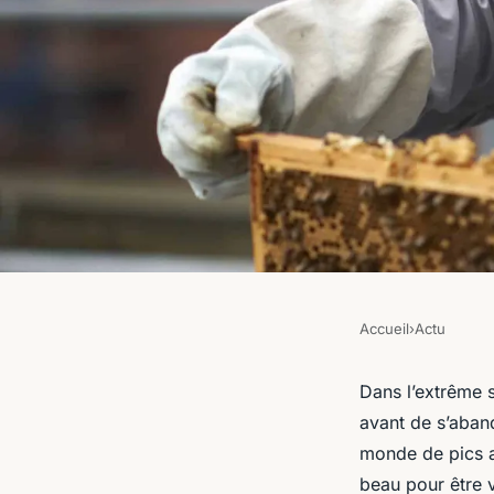
Accueil
›
Actu
ACTU
Quelles sont les con
Dans l’extrême s
avant de s’aban
nécessaires pour u
monde de pics ac
beau pour être v